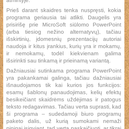
atmintyje.
Prieš darant skaidres tenka nuspręsti, kokia
programa geriausia tai atlikti. Daugelis yra
prisirišę prie MicroSoft siūlomo PowerPoint
(arba tiesiog nežino alternatyvų), tačiau
išskirtinių, įdomesnių prezentacijų autoriai
naudoja ir kitus įrankius, kurių yra ir mokamų,
ir nemokamų, todėl kiekvienam galima
išsirinkti sau tinkamą ir prieinamą variantą.
Dažniausiai sutinkama programa PowerPoint
yra pakankamai galinga, tačiau dažniausiai
išnaudojamos tik kai kurios jos funkcijos:
esamų šablonų panaudojimas, kelių efektų
besikeičiant skaidrėms uždėjimas ir patogus
teksto redagavimas. Tačiau verta suprasti, kad
ši programa – sudedamoji biuro programų
paketo dalis, už kurią sumokami nemaži
pinigai įsigyjant, tad verta paskaičiuoti, ar tikrai