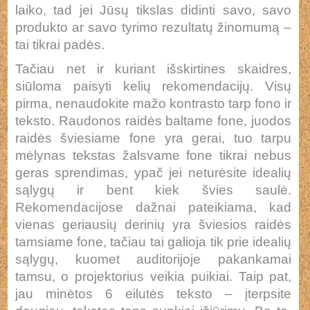
laiko, tad jei Jūsų tikslas didinti savo, savo
produkto ar savo tyrimo rezultatų žinomumą –
tai tikrai padės.
Tačiau net ir kuriant išskirtines skaidres,
siūloma paisyti kelių rekomendacijų. Visų
pirma, nenaudokite mažo kontrasto tarp fono ir
teksto. Raudonos raidės baltame fone, juodos
raidės šviesiame fone yra gerai, tuo tarpu
mėlynas tekstas žalsvame fone tikrai nebus
geras sprendimas, ypač jei neturėsite idealių
sąlygų ir bent kiek švies saulė.
Rekomendacijose dažnai pateikiama, kad
vienas geriausių derinių yra šviesios raidės
tamsiame fone, tačiau tai galioja tik prie idealių
sąlygų, kuomet auditorijoje pakankamai
tamsu, o projektorius veikia puikiai. Taip pat,
jau minėtos 6 eilutės teksto – įterpsite