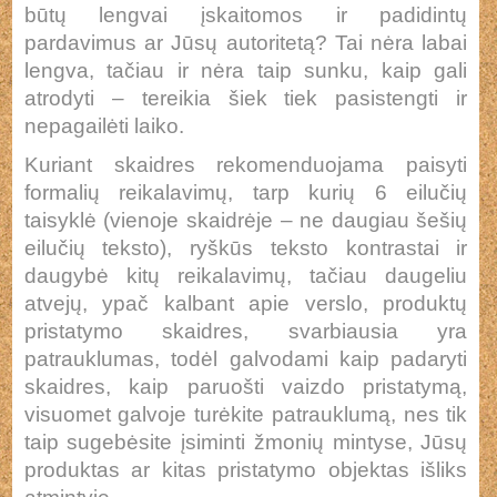
būtų lengvai įskaitomos ir padidintų
pardavimus ar Jūsų autoritetą? Tai nėra labai
lengva, tačiau ir nėra taip sunku, kaip gali
atrodyti – tereikia šiek tiek pasistengti ir
nepagailėti laiko.
Kuriant skaidres rekomenduojama paisyti
formalių reikalavimų, tarp kurių 6 eilučių
taisyklė (vienoje skaidrėje – ne daugiau šešių
eilučių teksto), ryškūs teksto kontrastai ir
daugybė kitų reikalavimų, tačiau daugeliu
atvejų, ypač kalbant apie verslo, produktų
pristatymo skaidres, svarbiausia yra
patrauklumas, todėl galvodami kaip padaryti
skaidres, kaip paruošti vaizdo pristatymą,
visuomet galvoje turėkite patrauklumą, nes tik
taip sugebėsite įsiminti žmonių mintyse, Jūsų
produktas ar kitas pristatymo objektas išliks