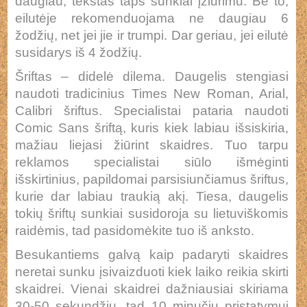
daugiau, tekstas taps sunkiai įžiūrimu. Be to,
eilutėje rekomenduojama ne daugiau 6
žodžių, net jei jie ir trumpi. Dar geriau, jei eilutė
susidarys iš 4 žodžių.
Šriftas – didelė dilema. Daugelis stengiasi
naudoti tradicinius Times New Roman, Arial,
Calibri šriftus. Specialistai pataria naudoti
Comic Sans šriftą, kuris kiek labiau išsiskiria,
mažiau liejasi žiūrint skaidres. Tuo tarpu
reklamos specialistai siūlo išmėginti
išskirtinius, papildomai parsisiunčiamus šriftus,
kurie dar labiau traukią akį. Tiesa, daugelis
tokių šriftų sunkiai susidoroja su lietuviškomis
raidėmis, tad pasidomėkite tuo iš anksto.
Besukantiems galvą kaip padaryti skaidres
neretai sunku įsivaizduoti kiek laiko reikia skirti
skaidrei. Vienai skaidrei dažniausiai skiriama
30-50 sekundžių, tad 10 minučių pristatymui