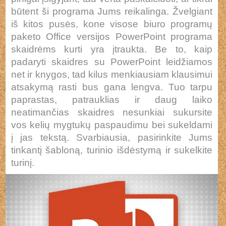
būtent ši programa Jums reikalinga. Žvelgiant
iš kitos pusės, kone visose biuro programų
paketo Office versijos PowerPoint programa
skaidrėms kurti yra įtraukta. Be to, kaip
padaryti skaidres su PowerPoint leidžiamos
net ir knygos, tad kilus menkiausiam klausimui
atsakymą rasti bus gana lengva. Tuo tarpu
paprastas, patrauklias ir daug laiko
neatimančias skaidres nesunkiai sukursite
vos kelių mygtukų paspaudimu bei sukeldami
į jas tekstą. Svarbiausia, pasirinkite Jums
tinkantį šabloną, turinio išdėstymą ir sukelkite
turinį.