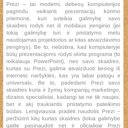
Prezi – tai moderni, debesų kompiuterijos
pagrindu veikianti prezentacijų kūrimo
priemonė, kuri suteikia galimybę savo
skaidres rodyti net iš mobilaus įrenginio (jei
tokią galimybę turi ir pristatymo metu
naudojamas projektorius ar kitas atvaizdavimo
įrenginys). Be to, nebūtina, kad kompiuteryje
būtų prezentacijoms rodyti skirta programa (to
reikalauja PowerPoint), nes savo skaidres,
kurtas su Prezi, galima atvaizduoti tiesiog iš
interneto naršyklės, kas yra labai patogu ir
universalu. Be to, padedami Prezi savo
skaidres kuria ir žymių kompanijų marketingo,
dizaino specialistai, kadangi tai ne tik naujas,
bet ir akį traukiantis pristatymo pateikimo
būdas. Lengviausia pradėti naudotis Prezi –
peržiūrint kitų kurtas skaidres (tokia galimybe
galite pasinaudoti net ir oficialioje Prezi