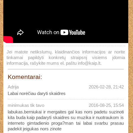
Jei matote netikslumų, klaidinančios informacijos ar norite
tinkamai papildyti konkretų straipsnį visiems įdomia
informacija, rašykite mums el. paštu
info@kaip.lt
.
Komentarai:
Adrija
2026-02-28, 21:42
Labai norėčiau daryti skaidres
minimukas tik tavo
2016-08-25, 15:54
labukas.berniukai ir mergaites gal kas nors padetu suzinoti
kita buda kaip padaryti skaidres su muzika ir nuotraukom is
interneto gimtadienio proga?man tai labai svarbu prasau
padekit jeigukas nors zinote