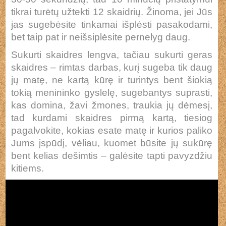
tikrai turėtų užtekti 12 skaidrių. Žinoma, jei Jūs
jas sugebėsite tinkamai išplėsti pasakodami,
bet taip pat ir neišsiplėsite pernelyg daug.
Sukurti skaidres lengva, tačiau sukurti geras
skaidres – rimtas darbas, kurį sugeba tik daug
jų matę, ne kartą kūrę ir turintys bent šiokią
tokią menininko gyslelę, sugebantys suprasti,
kas domina, žavi žmones, traukia jų dėmesį,
tad kurdami skaidres pirmą kartą, tiesiog
pagalvokite, kokias esate matę ir kurios paliko
Jums įspūdį, vėliau, kuomet būsite jų sukūrę
bent kelias dešimtis – galėsite tapti pavyzdžiu
kitiems.