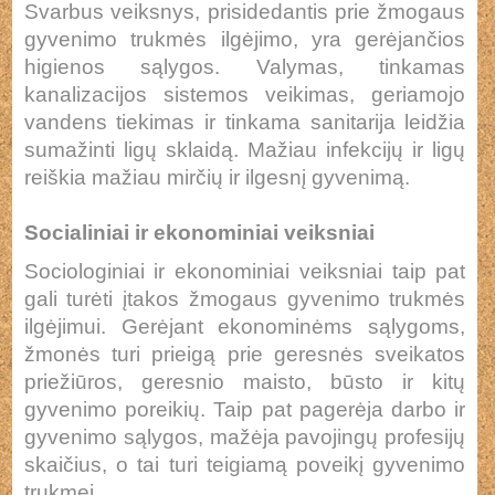
Svarbus veiksnys, prisidedantis prie žmogaus
gyvenimo trukmės ilgėjimo, yra gerėjančios
higienos sąlygos. Valymas, tinkamas
kanalizacijos sistemos veikimas, geriamojo
vandens tiekimas ir tinkama sanitarija leidžia
sumažinti ligų sklaidą. Mažiau infekcijų ir ligų
reiškia mažiau mirčių ir ilgesnį gyvenimą.
Socialiniai ir ekonominiai veiksniai
Sociologiniai ir ekonominiai veiksniai taip pat
gali turėti įtakos žmogaus gyvenimo trukmės
ilgėjimui. Gerėjant ekonominėms sąlygoms,
žmonės turi prieigą prie geresnės sveikatos
priežiūros, geresnio maisto, būsto ir kitų
gyvenimo poreikių. Taip pat pagerėja darbo ir
gyvenimo sąlygos, mažėja pavojingų profesijų
skaičius, o tai turi teigiamą poveikį gyvenimo
trukmei.