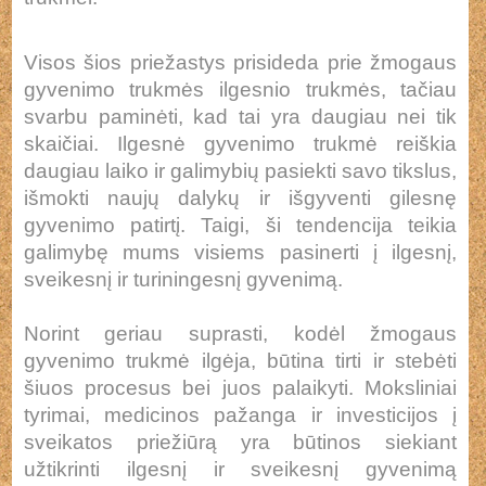
Visos šios priežastys prisideda prie žmogaus
gyvenimo trukmės ilgesnio trukmės, tačiau
svarbu paminėti, kad tai yra daugiau nei tik
skaičiai. Ilgesnė gyvenimo trukmė reiškia
daugiau laiko ir galimybių pasiekti savo tikslus,
išmokti naujų dalykų ir išgyventi gilesnę
gyvenimo patirtį. Taigi, ši tendencija teikia
galimybę mums visiems pasinerti į ilgesnį,
sveikesnį ir turiningesnį gyvenimą.
Norint geriau suprasti, kodėl žmogaus
gyvenimo trukmė ilgėja, būtina tirti ir stebėti
šiuos procesus bei juos palaikyti. Moksliniai
tyrimai, medicinos pažanga ir investicijos į
sveikatos priežiūrą yra būtinos siekiant
užtikrinti ilgesnį ir sveikesnį gyvenimą