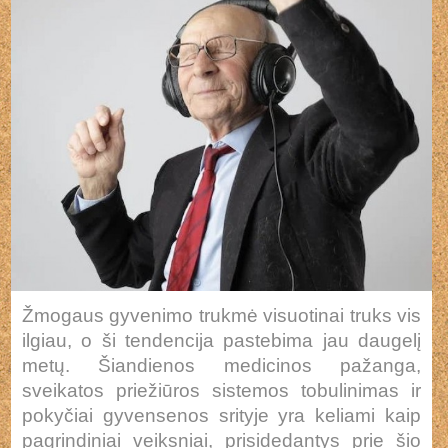
Žmogaus gyvenimo trukmė visuotinai truks vis
ilgiau, o ši tendencija pastebima jau daugelį
metų. Šiandienos medicinos pažanga,
sveikatos priežiūros sistemos tobulinimas ir
pokyčiai gyvensenos srityje yra keliami kaip
pagrindiniai veiksniai, prisidedantys prie šio