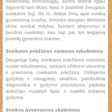
medicininių technologijų, kurios leidžia ilgiau
išgyventi tam tikras ligas ir padidinti žmogaus
sveikatos lygį. Be to, didėja žinių apie sveiką
gyvenseną svarba, žmonės daugiau dėmesio
skiria sveikai mitybai, fiziniam aktyvumui ir
bendrai sveikatai, kas taip pat turi teigiamą
poveikį gyvenimo trukmei.
Sveikatos priežiūros sistemos tobulinimas
Daugelyje šalių sveikatos priežiūros sistemos
nuolat tobulinamos, siekiant užtikrinti visuotinę
ir prieinamą sveikatos priežiūrą. Didėjantis
gydytojų ir slaugytojų skaičius, patobulinta
diagnostika ir gydymo procedūros padeda
anksčiau nustatyti ligas ir suteikti tinkamą
gydymą.
Sveikos gyvensenos skatinimas