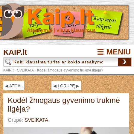
MENIU
KAIP.lt
›
KAIP.lt
›
SVEIKATA
›
Kodėl žmogaus gyvenimo trukmė ilgėja?
◀ ATGAL
◀ Į GRUPĘ ▶
Kodėl žmogaus gyvenimo trukmė
ilgėja?
Grupė
:
SVEIKATA