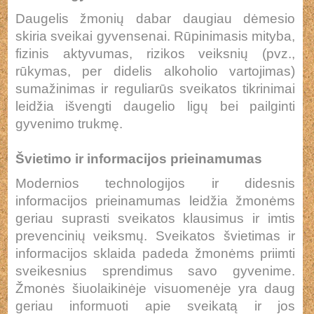
Daugelis žmonių dabar daugiau dėmesio
skiria sveikai gyvensenai. Rūpinimasis mityba,
fizinis aktyvumas, rizikos veiksnių (pvz.,
rūkymas, per didelis alkoholio vartojimas)
sumažinimas ir reguliarūs sveikatos tikrinimai
leidžia išvengti daugelio ligų bei pailginti
gyvenimo trukmę.
Švietimo ir informacijos prieinamumas
Modernios technologijos ir didesnis
informacijos prieinamumas leidžia žmonėms
geriau suprasti sveikatos klausimus ir imtis
prevencinių veiksmų. Sveikatos švietimas ir
informacijos sklaida padeda žmonėms priimti
sveikesnius sprendimus savo gyvenime.
Žmonės šiuolaikinėje visuomenėje yra daug
geriau informuoti apie sveikatą ir jos