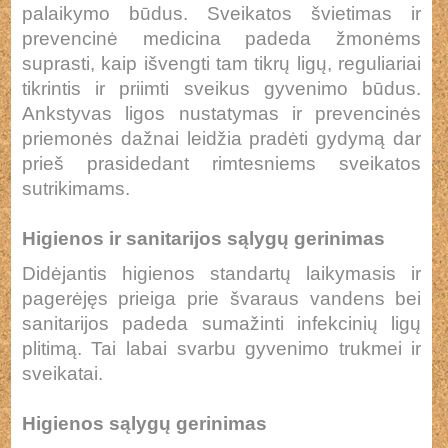
palaikymo būdus. Sveikatos švietimas ir
prevencinė medicina padeda žmonėms
suprasti, kaip išvengti tam tikrų ligų, reguliariai
tikrintis ir priimti sveikus gyvenimo būdus.
Ankstyvas ligos nustatymas ir prevencinės
priemonės dažnai leidžia pradėti gydymą dar
prieš prasidedant rimtesniems sveikatos
sutrikimams.
Higienos ir sanitarijos sąlygų gerinimas
Didėjantis higienos standartų laikymasis ir
pagerėjęs prieiga prie švaraus vandens bei
sanitarijos padeda sumažinti infekcinių ligų
plitimą. Tai labai svarbu gyvenimo trukmei ir
sveikatai.
Higienos sąlygų gerinimas