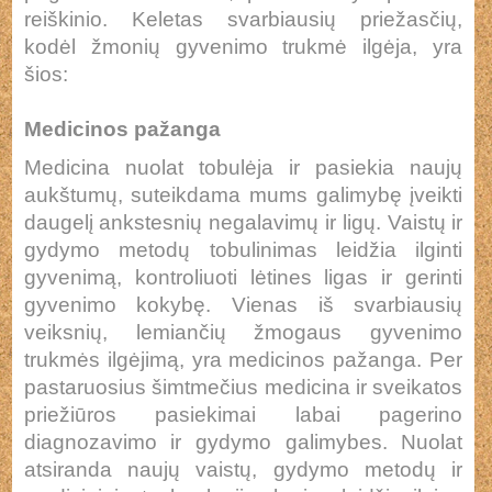
reiškinio. Keletas svarbiausių priežasčių,
kodėl žmonių gyvenimo trukmė ilgėja, yra
šios:
Medicinos pažanga
Medicina nuolat tobulėja ir pasiekia naujų
aukštumų, suteikdama mums galimybę įveikti
daugelį ankstesnių negalavimų ir ligų. Vaistų ir
gydymo metodų tobulinimas leidžia ilginti
gyvenimą, kontroliuoti lėtines ligas ir gerinti
gyvenimo kokybę. Vienas iš svarbiausių
veiksnių, lemiančių žmogaus gyvenimo
trukmės ilgėjimą, yra medicinos pažanga. Per
pastaruosius šimtmečius medicina ir sveikatos
priežiūros pasiekimai labai pagerino
diagnozavimo ir gydymo galimybes. Nuolat
atsiranda naujų vaistų, gydymo metodų ir